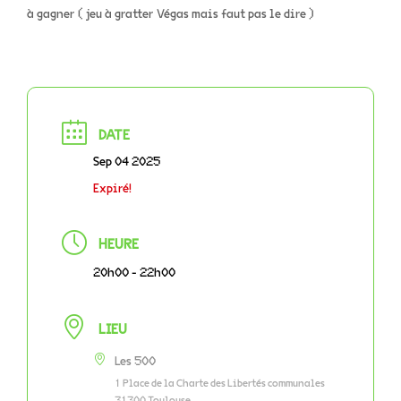
à gagner ( jeu à gratter Végas mais faut pas le dire )
DATE
Sep 04 2025
Expiré!
HEURE
20h00 - 22h00
LIEU
Les 500
1 Place de la Charte des Libertés communales
31300 Toulouse