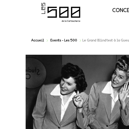
CONC
Accueil
Events - Les 500
Le Grand Blindtest à la Gue