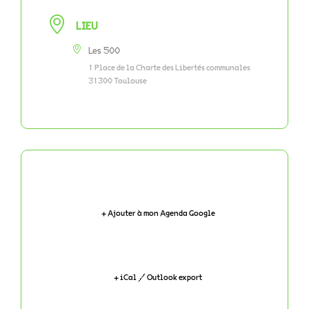
LIEU
Les 500
1 Place de la Charte des Libertés communales
31300 Toulouse
+ Ajouter à mon Agenda Google
+ iCal / Outlook export