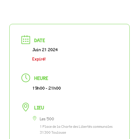
DATE
Juin 21 2024
Expiré!
HEURE
19h00 - 21h00
LIEU
Les 500
1 Place de la Charte des Libertés communales
31300 Toulouse