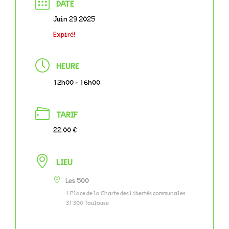
DATE
Juin 29 2025
Expiré!
HEURE
12h00 - 16h00
TARIF
22.00 €
LIEU
Les 500
1 Place de la Charte des Libertés communales
31300 Toulouse