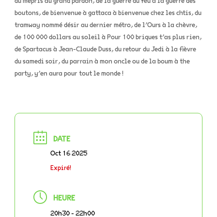
du mépris au grand pardon, de la guerre du feu à la guerre des
boutons, de bienvenue à gattaca à bienvenue chez les chtis, du
tramway nommé désir au dernier métro, de l’Ours à la chèvre,
de 100 000 dollars au soleil à Pour 100 briques t’as plus rien,
de Spartacus à Jean-Claude Duss, du retour du Jedi à la fièvre
du samedi soir, du parrain à mon oncle ou de la boum à the
party, y’en aura pour tout le monde !
DATE
Oct 16 2025
Expiré!
HEURE
20h30 - 22h00