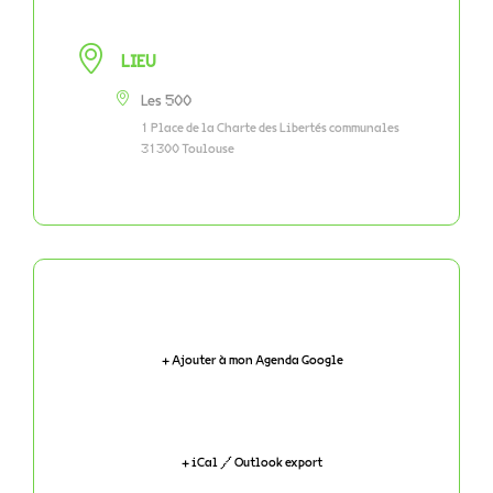
LIEU
Les 500
1 Place de la Charte des Libertés communales
31300 Toulouse
+ Ajouter à mon Agenda Google
+ iCal / Outlook export