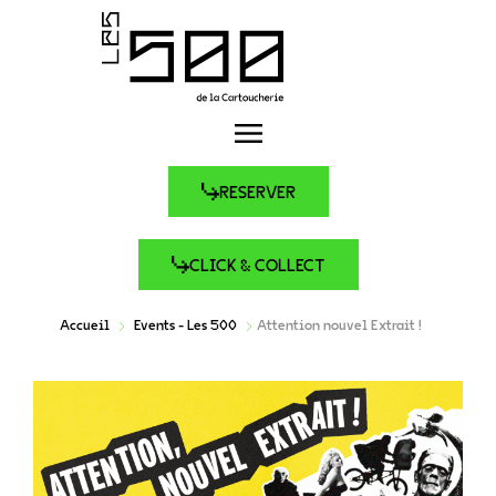
RESERVER
CLICK & COLLECT
Accueil
Events - Les 500
Attention nouvel Extrait !