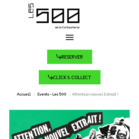
RESERVER
CLICK & COLLECT
Accueil
Events - Les 500
Attention nouvel Extrait !