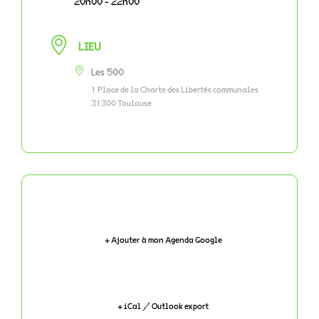
20h00 - 22h00
LIEU
Les 500
1 Place de la Charte des Libertés communales
31300 Toulouse
+ Ajouter à mon Agenda Google
+ iCal / Outlook export