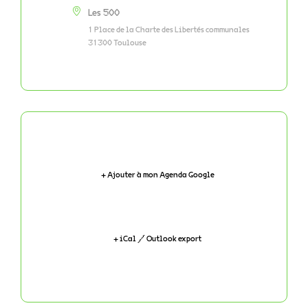
Les 500
1 Place de la Charte des Libertés communales
31300 Toulouse
+ Ajouter à mon Agenda Google
+ iCal / Outlook export