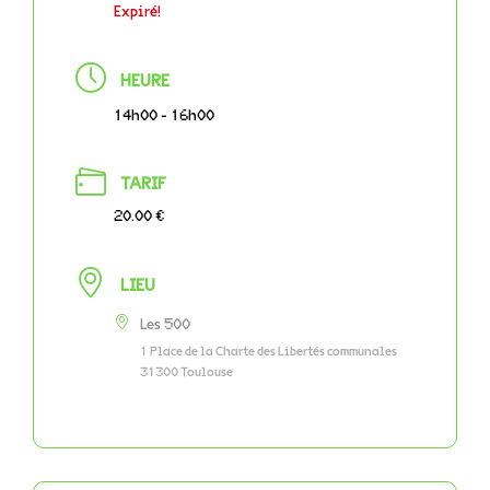
Expiré!
HEURE
14h00 - 16h00
TARIF
20.00 €
LIEU
Les 500
1 Place de la Charte des Libertés communales
31300 Toulouse