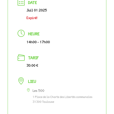
DATE
Juil 01 2025
Expiré!
HEURE
14h00 - 17h00
TARIF
30.00 €
LIEU
Les 500
1 Place de la Charte des Libertés communales
31300 Toulouse