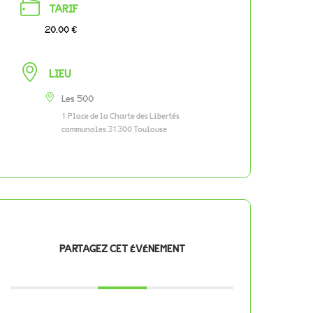
TARIF
20.00 €
LIEU
Les 500
1 Place de la Charte des Libertés
communales 31300 Toulouse
PARTAGEZ CET ÉVÉNEMENT