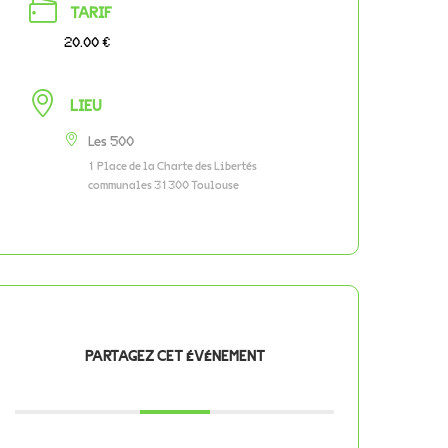
TARIF
20.00 €
LIEU
Les 500
1 Place de la Charte des Libertés
communales 31300 Toulouse
PARTAGEZ CET ÉVÉNEMENT