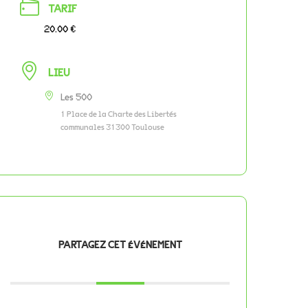
TARIF
20.00 €
LIEU
Les 500
1 Place de la Charte des Libertés
communales 31300 Toulouse
PARTAGEZ CET ÉVÉNEMENT