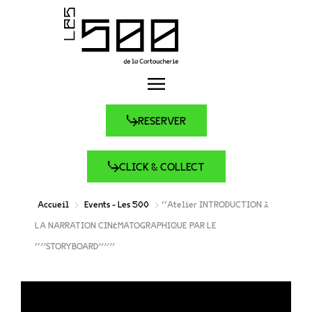
RESERVER
CLICK & COLLECT
Accueil
Events - Les 500
“Atelier INTRODUCTION À
LA NARRATION CINÉMATOGRAPHIQUE PAR LE
“”STORYBOARD”””