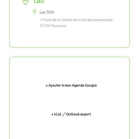
LIEU
Les 500
1 Place de la Charte des Libertés communales
31300 Toulouse
+ Ajouter à mon Agenda Google
+ iCal / Outlook export