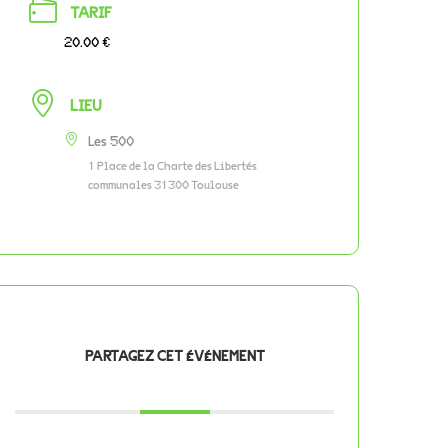
TARIF
20.00 €
LIEU
Les 500
1 Place de la Charte des Libertés
communales 31300 Toulouse
PARTAGEZ CET ÉVÉNEMENT