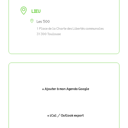
LIEU
Les 500
1 Place de la Charte des Libertés communales
31300 Toulouse
+ Ajouter à mon Agenda Google
+ iCal / Outlook export