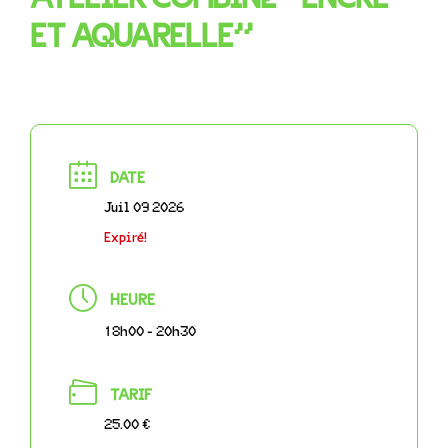
ET AQUARELLE”
DATE
Juil 09 2026
Expiré!
HEURE
18h00 - 20h30
TARIF
25.00 €