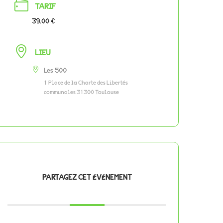
TARIF
39.00 €
LIEU
Les 500
1 Place de la Charte des Libertés
communales 31300 Toulouse
PARTAGEZ CET ÉVÉNEMENT